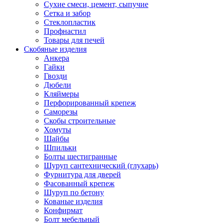
Сухие смеси, цемент, сыпучие
Сетка и забор
Стеклопластик
Профнастил
Товары для печей
Скобяные изделия
Анкера
Гайки
Гвозди
Дюбели
Кляймеры
Перфорированный крепеж
Саморезы
Скобы строительные
Хомуты
Шайбы
Шпильки
Болты шестигранные
Шуруп сантехнический (глухарь)
Фурнитура для дверей
Фасованный крепеж
Шуруп по бетону
Кованые изделия
Конфирмат
Болт мебельный