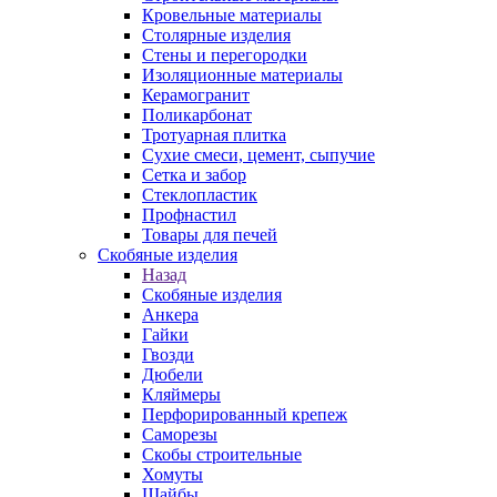
Кровельные материалы
Столярные изделия
Стены и перегородки
Изоляционные материалы
Керамогранит
Поликарбонат
Тротуарная плитка
Сухие смеси, цемент, сыпучие
Сетка и забор
Стеклопластик
Профнастил
Товары для печей
Скобяные изделия
Назад
Скобяные изделия
Анкера
Гайки
Гвозди
Дюбели
Кляймеры
Перфорированный крепеж
Саморезы
Скобы строительные
Хомуты
Шайбы