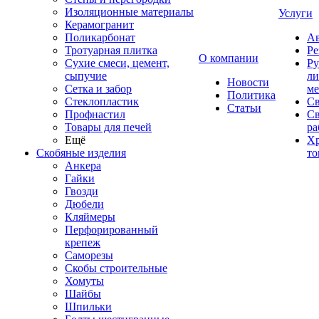
Изоляционные материалы
Услуги
Керамогранит
Поликарбонат
Ав
Тротуарная плитка
Ре
О компании
Сухие смеси, цемент,
Ру
сыпучие
ли
Новости
Сетка и забор
ме
Политика
Стеклопластик
Св
Статьи
Профнастил
С
Товары для печей
ра
Ещё
Хр
Скобяные изделия
то
Анкера
Гайки
Гвозди
Дюбели
Кляймеры
Перфорированный
крепеж
Саморезы
Скобы строительные
Хомуты
Шайбы
Шпильки