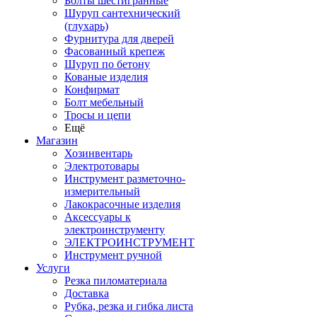
Болты шестигранные
Шуруп сантехнический
(глухарь)
Фурнитура для дверей
Фасованный крепеж
Шуруп по бетону
Кованые изделия
Конфирмат
Болт мебельный
Тросы и цепи
Ещё
Магазин
Хозинвентарь
Электротовары
Инструмент разметочно-
измерительный
Лакокрасочные изделия
Аксессуары к
электроинструменту
ЭЛЕКТРОИНСТРУМЕНТ
Инструмент ручной
Услуги
Резка пиломатериала
Доставка
Рубка, резка и гибка листа