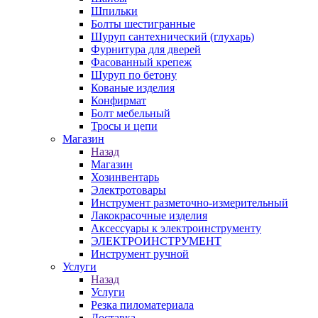
Шпильки
Болты шестигранные
Шуруп сантехнический (глухарь)
Фурнитура для дверей
Фасованный крепеж
Шуруп по бетону
Кованые изделия
Конфирмат
Болт мебельный
Тросы и цепи
Магазин
Назад
Магазин
Хозинвентарь
Электротовары
Инструмент разметочно-измерительный
Лакокрасочные изделия
Аксессуары к электроинструменту
ЭЛЕКТРОИНСТРУМЕНТ
Инструмент ручной
Услуги
Назад
Услуги
Резка пиломатериала
Доставка