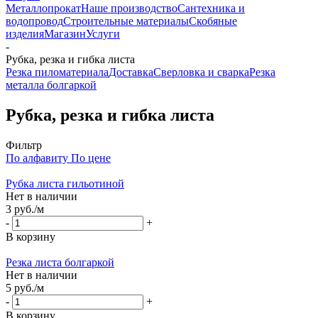
Металлопрокат
Наше производство
Сантехника и
водопровод
Строительные материалы
Скобяные
изделия
Магазин
Услуги
-
Рубка, резка и гибка листа
Резка пиломатериала
Доставка
Сверловка и сварка
Резка
металла болгаркой
Рубка, резка и гибка листа
Фильтр
По алфавиту
По цене
Рубка листа гильотиной
Нет в наличии
3
руб.
/м
-
+
В корзину
Резка листа болгаркой
Нет в наличии
5
руб.
/м
-
+
В корзину