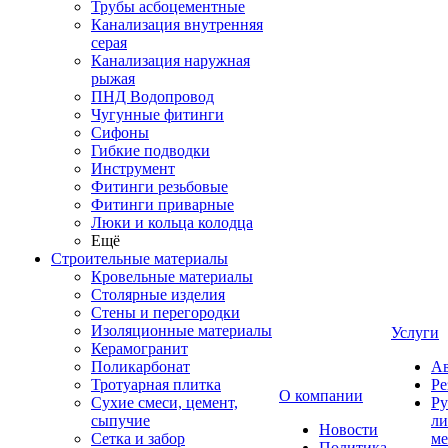
Трубы асбоцементные
Канализация внутренняя
серая
Канализация наружная
рыжая
ПНД Водопровод
Чугунные фитинги
Сифоны
Гибкие подводки
Инструмент
Фитинги резьбовые
Фитинги приварные
Люки и кольца колодца
Ещё
Строительные материалы
Кровельные материалы
Столярные изделия
Стены и перегородки
Изоляционные материалы
Услуги
Керамогранит
Поликарбонат
Ав
Тротуарная плитка
Ре
О компании
Сухие смеси, цемент,
Ру
сыпучие
ли
Новости
Сетка и забор
ме
Политика