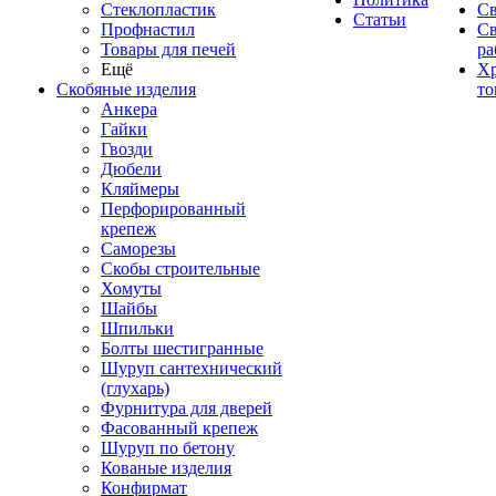
Стеклопластик
Св
Статьи
Профнастил
С
Товары для печей
ра
Ещё
Хр
Скобяные изделия
то
Анкера
Гайки
Гвозди
Дюбели
Кляймеры
Перфорированный
крепеж
Саморезы
Скобы строительные
Хомуты
Шайбы
Шпильки
Болты шестигранные
Шуруп сантехнический
(глухарь)
Фурнитура для дверей
Фасованный крепеж
Шуруп по бетону
Кованые изделия
Конфирмат