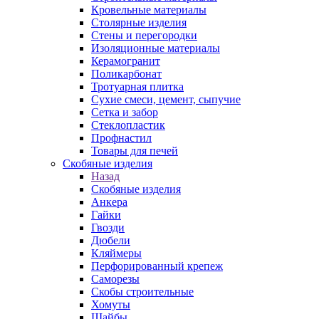
Кровельные материалы
Столярные изделия
Стены и перегородки
Изоляционные материалы
Керамогранит
Поликарбонат
Тротуарная плитка
Сухие смеси, цемент, сыпучие
Сетка и забор
Стеклопластик
Профнастил
Товары для печей
Скобяные изделия
Назад
Скобяные изделия
Анкера
Гайки
Гвозди
Дюбели
Кляймеры
Перфорированный крепеж
Саморезы
Скобы строительные
Хомуты
Шайбы