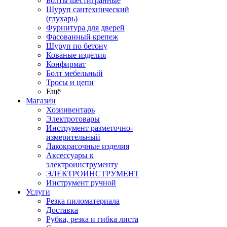
Болты шестигранные
Шуруп сантехнический
(глухарь)
Фурнитура для дверей
Фасованный крепеж
Шуруп по бетону
Кованые изделия
Конфирмат
Болт мебельный
Тросы и цепи
Ещё
Магазин
Хозинвентарь
Электротовары
Инструмент разметочно-
измерительный
Лакокрасочные изделия
Аксессуары к
электроинструменту
ЭЛЕКТРОИНСТРУМЕНТ
Инструмент ручной
Услуги
Резка пиломатериала
Доставка
Рубка, резка и гибка листа