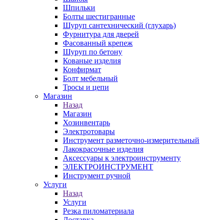
Шпильки
Болты шестигранные
Шуруп сантехнический (глухарь)
Фурнитура для дверей
Фасованный крепеж
Шуруп по бетону
Кованые изделия
Конфирмат
Болт мебельный
Тросы и цепи
Магазин
Назад
Магазин
Хозинвентарь
Электротовары
Инструмент разметочно-измерительный
Лакокрасочные изделия
Аксессуары к электроинструменту
ЭЛЕКТРОИНСТРУМЕНТ
Инструмент ручной
Услуги
Назад
Услуги
Резка пиломатериала
Доставка