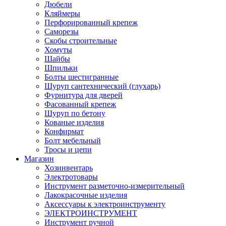
Дюбели
Кляймеры
Перфорированный крепеж
Саморезы
Скобы строительные
Хомуты
Шайбы
Шпильки
Болты шестигранные
Шуруп сантехнический (глухарь)
Фурнитура для дверей
Фасованный крепеж
Шуруп по бетону
Кованые изделия
Конфирмат
Болт мебельный
Тросы и цепи
Магазин
Хозинвентарь
Электротовары
Инструмент разметочно-измерительный
Лакокрасочные изделия
Аксессуары к электроинструменту
ЭЛЕКТРОИНСТРУМЕНТ
Инструмент ручной