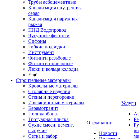
Трубы асбоцементные
Канализация внутренняя
серая
Канализация наружная
рыжая
ПНД Водопровод
Чугунные фитинги
Сифоны
Гибкие подводки
Инструмент
Фитинги резьбовые
Фитинги приварные
Люки и кольца колодца
Ещё
Строительные материалы
Кровельные материалы
Столярные изделия
Стены и перегородки
Изоляционные материалы
Услуги
Керамогранит
Поликарбонат
Ав
Тротуарная плитка
Ре
О компании
Сухие смеси, цемент,
Ру
сыпучие
ли
Новости
Сетка и забор
ме
Политика