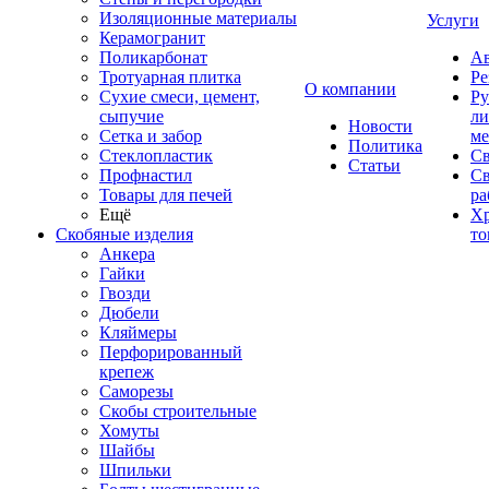
Изоляционные материалы
Услуги
Керамогранит
Поликарбонат
Ав
Тротуарная плитка
Ре
О компании
Сухие смеси, цемент,
Ру
сыпучие
ли
Новости
Сетка и забор
ме
Политика
Стеклопластик
Св
Статьи
Профнастил
С
Товары для печей
ра
Ещё
Хр
Скобяные изделия
то
Анкера
Гайки
Гвозди
Дюбели
Кляймеры
Перфорированный
крепеж
Саморезы
Скобы строительные
Хомуты
Шайбы
Шпильки