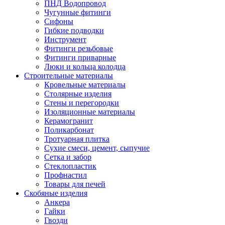
ПНД Водопровод
Чугунные фитинги
Сифоны
Гибкие подводки
Инструмент
Фитинги резьбовые
Фитинги приварные
Люки и кольца колодца
Строительные материалы
Кровельные материалы
Столярные изделия
Стены и перегородки
Изоляционные материалы
Керамогранит
Поликарбонат
Тротуарная плитка
Сухие смеси, цемент, сыпучие
Сетка и забор
Стеклопластик
Профнастил
Товары для печей
Скобяные изделия
Анкера
Гайки
Гвозди