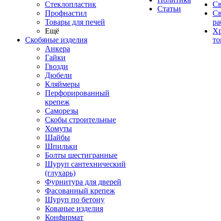
Стеклопластик
Св
Статьи
Профнастил
С
Товары для печей
ра
Ещё
Хр
Скобяные изделия
то
Анкера
Гайки
Гвозди
Дюбели
Кляймеры
Перфорированный
крепеж
Саморезы
Скобы строительные
Хомуты
Шайбы
Шпильки
Болты шестигранные
Шуруп сантехнический
(глухарь)
Фурнитура для дверей
Фасованный крепеж
Шуруп по бетону
Кованые изделия
Конфирмат