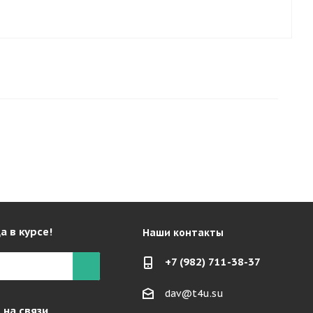
а в курсе!
Наши контакты
+7 (982) 711-38-37
dav@t4u.su
 на связи