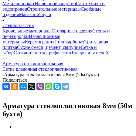
Металлопрокат
Наше производство
Сантехника и
водопровод
Строительные материалы
Скобяные
изделия
Магазин
Услуги
-
Стеклопластик
Кровельные материалы
Столярные изделия
Стены и
перегородки
Изоляционные
материалы
Керамогранит
Поликарбонат
Тротуарная
плитка
Сухие смеси, цемент, сыпучие
Сетка и
забор
Стеклопластик
Профнастил
Товары для печей
-
Арматура стеклопластиковая
Сетка кладочная стеклопластиковая
-
Арматура стеклопластиковая 8мм (50м бухта)
Поделиться
Арматура стеклопластиковая 8мм (50м
бухта)