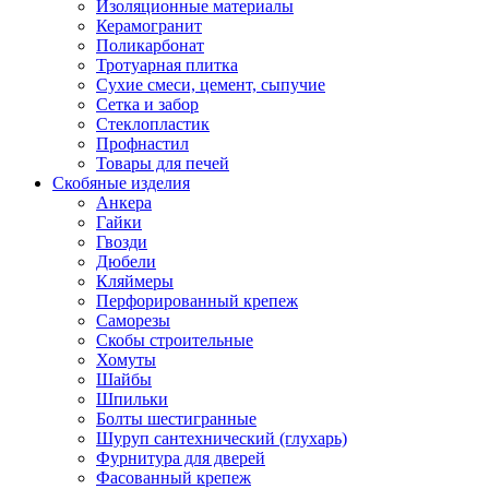
Изоляционные материалы
Керамогранит
Поликарбонат
Тротуарная плитка
Сухие смеси, цемент, сыпучие
Сетка и забор
Стеклопластик
Профнастил
Товары для печей
Скобяные изделия
Анкера
Гайки
Гвозди
Дюбели
Кляймеры
Перфорированный крепеж
Саморезы
Скобы строительные
Хомуты
Шайбы
Шпильки
Болты шестигранные
Шуруп сантехнический (глухарь)
Фурнитура для дверей
Фасованный крепеж