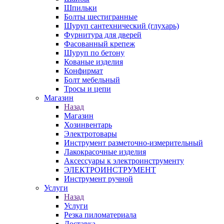
Шпильки
Болты шестигранные
Шуруп сантехнический (глухарь)
Фурнитура для дверей
Фасованный крепеж
Шуруп по бетону
Кованые изделия
Конфирмат
Болт мебельный
Тросы и цепи
Магазин
Назад
Магазин
Хозинвентарь
Электротовары
Инструмент разметочно-измерительный
Лакокрасочные изделия
Аксессуары к электроинструменту
ЭЛЕКТРОИНСТРУМЕНТ
Инструмент ручной
Услуги
Назад
Услуги
Резка пиломатериала
Доставка