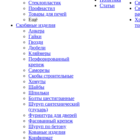
Стеклопластик
Св
Статьи
Профнастил
С
Товары для печей
ра
Ещё
Хр
Скобяные изделия
то
Анкера
Гайки
Гвозди
Дюбели
Кляймеры
Перфорированный
крепеж
Саморезы
Скобы строительные
Хомуты
Шайбы
Шпильки
Болты шестигранные
Шуруп сантехнический
(глухарь)
Фурнитура для дверей
Фасованный крепеж
Шуруп по бетону
Кованые изделия
Конфирмат