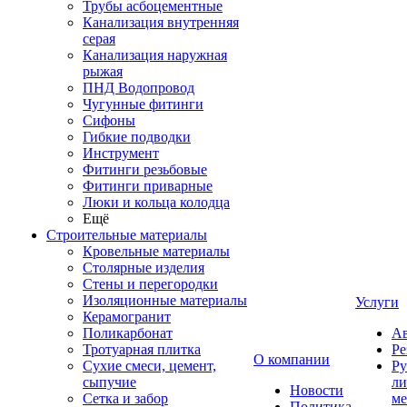
Трубы асбоцементные
Канализация внутренняя
серая
Канализация наружная
рыжая
ПНД Водопровод
Чугунные фитинги
Сифоны
Гибкие подводки
Инструмент
Фитинги резьбовые
Фитинги приварные
Люки и кольца колодца
Ещё
Строительные материалы
Кровельные материалы
Столярные изделия
Стены и перегородки
Изоляционные материалы
Услуги
Керамогранит
Поликарбонат
Ав
Тротуарная плитка
Ре
О компании
Сухие смеси, цемент,
Ру
сыпучие
ли
Новости
Сетка и забор
ме
Политика