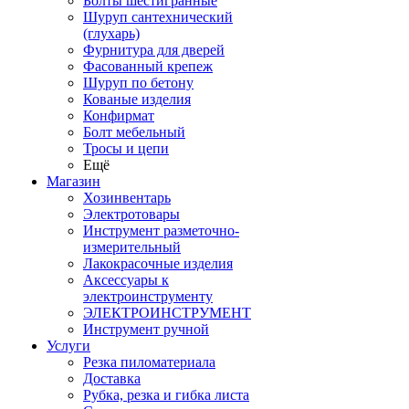
Болты шестигранные
Шуруп сантехнический
(глухарь)
Фурнитура для дверей
Фасованный крепеж
Шуруп по бетону
Кованые изделия
Конфирмат
Болт мебельный
Тросы и цепи
Ещё
Магазин
Хозинвентарь
Электротовары
Инструмент разметочно-
измерительный
Лакокрасочные изделия
Аксессуары к
электроинструменту
ЭЛЕКТРОИНСТРУМЕНТ
Инструмент ручной
Услуги
Резка пиломатериала
Доставка
Рубка, резка и гибка листа