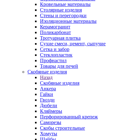
Кровельные материалы
Столярные изделия
Стены и перегородки
Изоляционные материалы
Керамогранит
Поликарбонат
Тротуарная плитка
Сухие смеси, цемент, сыпучие
Сетка и забор
Стеклопластик
Профнастил
Товары для печей
Скобяные изделия
Назад
Скобяные изделия
Анкера
Гайки
Гвозди
Дюбели
Кляймеры
Перфорированный крепеж
Саморезы
Скобы строительные
Хомуты
Шайбы