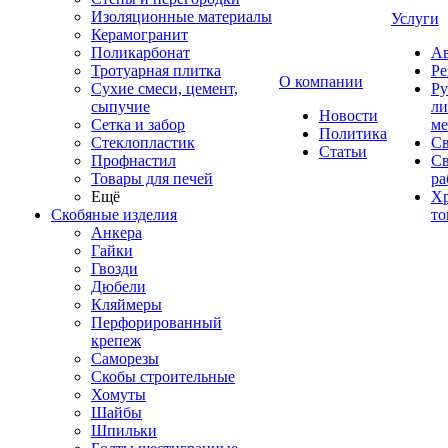
Изоляционные материалы
Услуги
Керамогранит
Поликарбонат
Ав
Тротуарная плитка
Ре
О компании
Сухие смеси, цемент,
Ру
сыпучие
ли
Новости
Сетка и забор
ме
Политика
Стеклопластик
Св
Статьи
Профнастил
С
Товары для печей
ра
Ещё
Хр
Скобяные изделия
то
Анкера
Гайки
Гвозди
Дюбели
Кляймеры
Перфорированный
крепеж
Саморезы
Скобы строительные
Хомуты
Шайбы
Шпильки